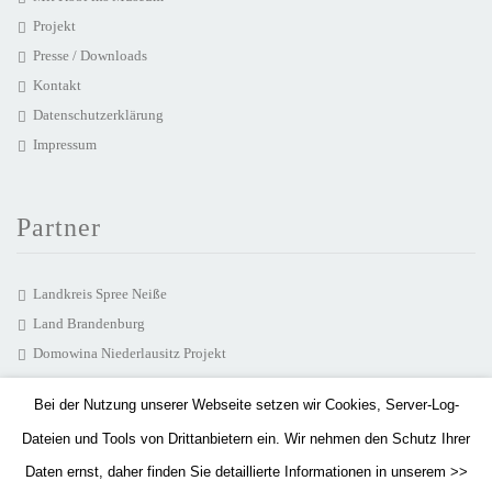
Projekt
Presse / Downloads
Kontakt
Datenschutzerklärung
Impressum
Partner
Landkreis Spree Neiße
Land Brandenburg
Domowina Niederlausitz Projekt
chairlines Medienagentur
Bei der Nutzung unserer Webseite setzen wir Cookies, Server-Log-
Hearonymus GmbH
Dateien und Tools von Drittanbietern ein. Wir nehmen den Schutz Ihrer
Arbeitskreis Serbska kupa
MuzeON Polen
Daten ernst, daher finden Sie detaillierte Informationen in unserem >>