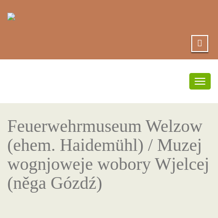
Umsc
Navi
Feuerwehrmuseum Welzow
(ehem. Haidemühl) / Muzej
wognjoweje wobory Wjelcej
(něga Gózdź)