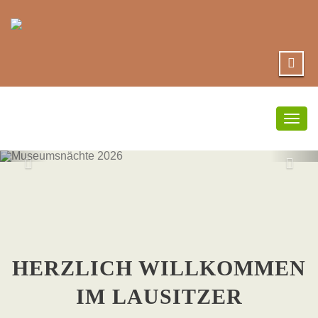
Umsc
Navi
MUSEUMSNÄC
2026
HERZLICH WILLKOMMEN
IM LAUSITZER
hier