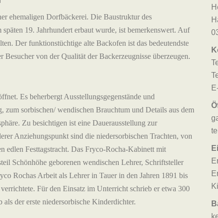
H
iner ehemaligen Dorfbäckerei. Die Baustruktur des
H
m späten 19. Jahrhundert erbaut wurde, ist bemerkenswert. Auf
0
en. Der funktionstüchtige alte Backofen ist das bedeutendste
K
 Besucher von der Qualität der Backerzeugnisse überzeugen.
T
T
E
net. Es beherbergt Ausstellungsgegenstände und
Ö
g, zum sorbischen/ wendischen Brauchtum und Details aus dem
g
häre. Zu besichtigen ist eine Dauerausstellung zur
t
erer Anziehungspunkt sind die niedersorbischen Trachten, von
Ei
kten edlen Festtagstracht. Das Fryco-Rocha-Kabinett mit
E
teil Schönhöhe geborenen wendischen Lehrer, Schriftsteller
E
yco Rochas Arbeit als Lehrer in Tauer in den Jahren 1891 bis
K
 verrichtete. Für den Einsatz im Unterricht schrieb er etwa 300
 als der erste niedersorbische Kinderdichter.
B
k