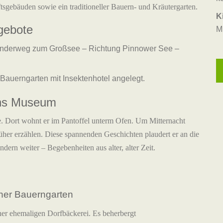
ftsgebäuden sowie ein traditioneller Bauern- und Kräutergarten.
K
gebote
M
anderweg zum Großsee – Richtung Pinnower See –
auerngarten mit Insektenhotel angelegt.
 ins Museum
. Dort wohnt er im Pantoffel unterm Ofen. Um Mitternacht
üher erzählen. Diese spannenden Geschichten plaudert er an die
dern weiter – Begebenheiten aus alter, alter Zeit.
her Bauerngarten
iner ehemaligen Dorfbäckerei. Es beherbergt