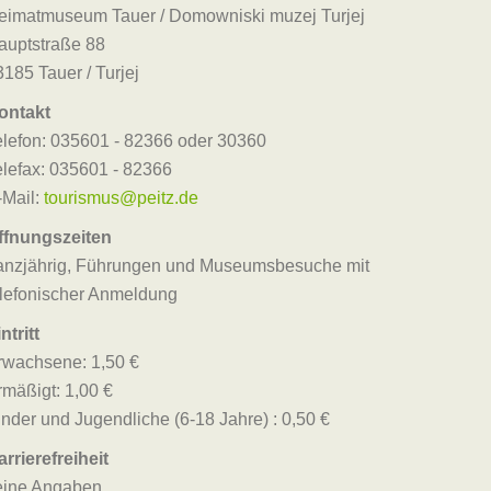
eimatmuseum Tauer / Domowniski muzej Turjej
auptstraße 88
3185 Tauer / Turjej
ontakt
elefon: 035601 - 82366 oder 30360
elefax: 035601 - 82366
-Mail:
tourismus@peitz.de
ffnungszeiten
anzjährig, Führungen und Museumsbesuche mit
elefonischer Anmeldung
ntritt
rwachsene: 1,50 €
rmäßigt: 1,00 €
inder und Jugendliche (6-18 Jahre) : 0,50 €
arrierefreiheit
eine Angaben