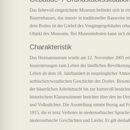
Das liebevoll eingerichtete Museum befindet sich in e
Bauernhauses, das massiv in traditioneller Bauweise i
dem Boden ist der Giebel des Vorgängergebäudes erhalt
Objekt des Museums. Bei Museumsfesten kann sich der
Charakteristik
Das Heimatmuseum wurde am 12. November 2005 eröff
Inszenierungen zum Leben der ländlichen Bevölkerun
Leben ab dem 18. Jahrhundert in ursprünglicher Atmosp
sorbischen/wendischen Geschichte des Dorfes. Besond
der bäuerlichen Arbeitstracht bis zur kunstvoll bestic
historischem Klassenzimmer berichtet über den im Orts
und Volksdichter. Die Ausstellung nimmt Bezug auf Fr
1915, die er trotz Verbotes in niedersorbischer Sprache
niedersorbische Geschichten und Lieder. Er gilt deshalb