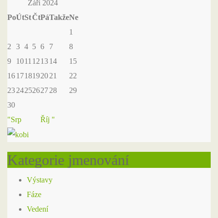
Září 2024
Po
Út
St
Čt
Pá
Takže
Ne
1
2
3
4
5
6
7
8
9
10
11
12
13
14
15
16
17
18
19
20
21
22
23
24
25
26
27
28
29
30
"Srp
Říj "
Kategorie jmenování
Výstavy
Fáze
Vedení