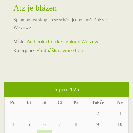
Atz je blázen
Spinningová skupina se schází jednou měsíčně ve
Welzowě.
Místo:
Archeotechnické centrum Welzow
Kategorie:
Přednáška / workshop
Srpen 2025
Po
Út
St
Čt
Pá
Takže
Ne
1
2
3
4
5
6
7
8
9
10