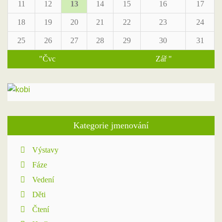
11
12
13
14
15
16
17
18
19
20
21
22
23
24
25
26
27
28
29
30
31
"Čvc
Zář "
Kategorie jmenování
Výstavy
Fáze
Vedení
Děti
Čtení