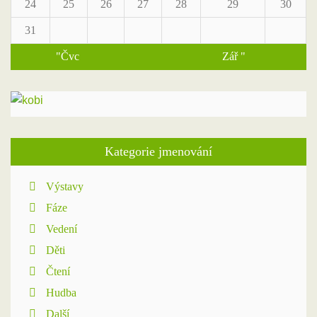
24
25
26
27
28
29
30
31
"Čvc
Zář "
Kategorie jmenování
Výstavy
Fáze
Vedení
Děti
Čtení
Hudba
Další