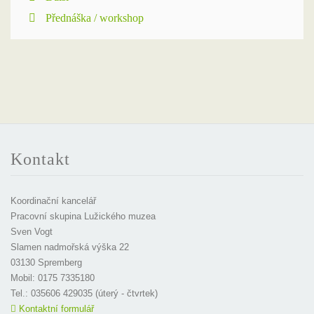
Přednáška / workshop
Kontakt
Koordinační kancelář
Pracovní skupina Lužického muzea
Sven Vogt
Slamen nadmořská výška 22
03130 Spremberg
Mobil: 0175 7335180
Tel.: 035606 429035 (úterý - čtvrtek)
Kontaktní formulář