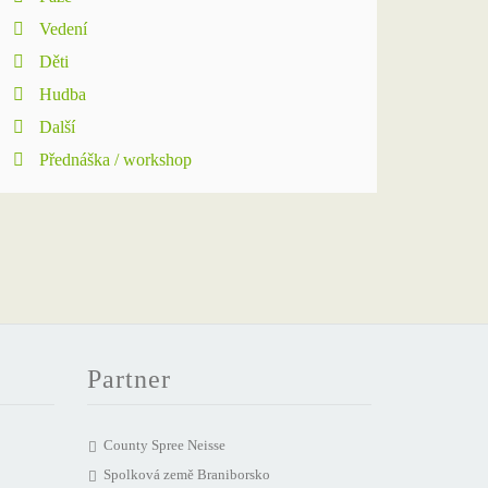
Vedení
Děti
Hudba
Další
Přednáška / workshop
Partner
County Spree Neisse
Spolková země Braniborsko