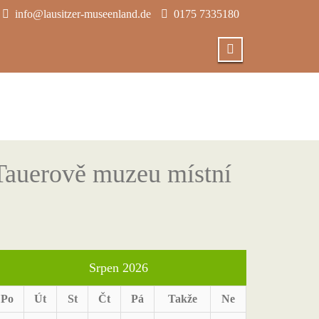
info@lausitzer-museenland.de
0175 7335180
 Tauerově muzeu místní
Srpen 2026
Po
Út
St
Čt
Pá
Takže
Ne