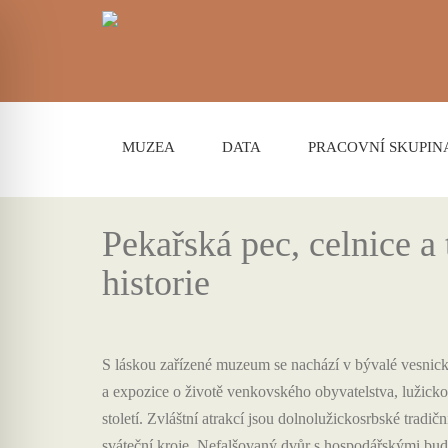
MUZEA
DATA
PRACOVNÍ SKUPIN
Pekařská pec, celnice 
historie
S láskou zařízené muzeum se nachází v bývalé vesnick
a expozice o životě venkovského obyvatelstva, lužick
století. Zvláštní atrakcí jsou dolnolužickosrbské tradič
sváteční kroje. Nefalšovaný dvůr s hospodářskými bud