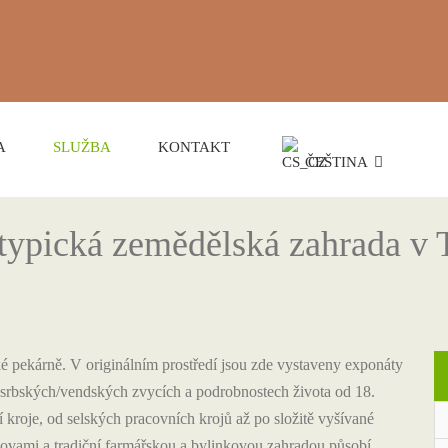
A
SLUŽBA
KONTAKT
ČEŠTINA
a typická zemědělská zahrada v
é pekárně. V originálním prostředí jsou zde vystaveny exponáty
osrbských/vendských zvycích a podrobnostech života od 18.
ní kroje, od selských pracovních krojů až po složitě vyšívané
ovami a tradiční farmářskou a bylinkovou zahradou působí