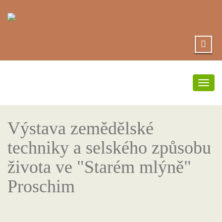
Přep
navi
Výstava zemědělské
techniky a selského způsobu
života ve "Starém mlýně"
Proschim