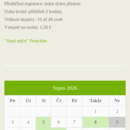
Předběžná registrace: jeden týden předem
Doba trvání: přibližně 2 hodiny.
Velikost skupiny: 10 až 40 osob
Vstupné na osobu: 1,50 €
"Starý mlýn" Proschim
Srpen 2026
Po
Út
St
Čt
Pá
Takže
Ne
1
2
3
4
5
6
7
8
9