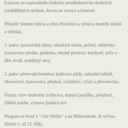
Exkurze do regionálního folklóru prostřednictvím drobných
zemědělských technik, života na vesnici a řemesel.
Přízemí: historie mlýna a obce Proschim a výstava modelů mlýnů
a mlýnků.
1. patro: zpracování slámy, stloukání másla, pečení, obiloviny,
konzervace plodin, prádelna, obytné prostory, kuchyně, péče o
děti, textil, sedlářský stroj.
2. patro: pěstování brambor, kultivace půdy, zahradní nářadí,
obuvnictví, tkalcovství, předení, včelařství, výtah a převodovka.
Farma: chov drobného zvířectva, domácí porážka, pekařství,
čištění prádla, výstava jízdních kol
Program se koná v "Alte Mühle" a na Mühlenhofu. Je určena
žákům 1. až 12. třídy.