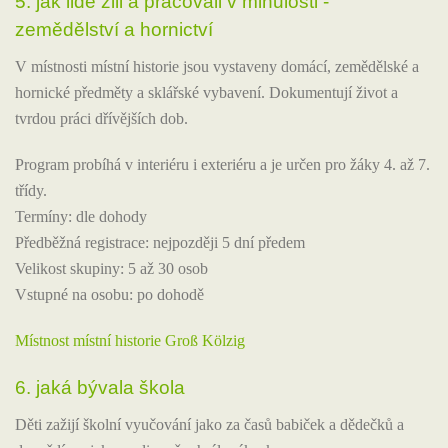
5. jak lidé žili a pracovali v minulosti -
zemědělství a hornictví
V místnosti místní historie jsou vystaveny domácí, zemědělské a
hornické předměty a sklářské vybavení. Dokumentují život a
tvrdou práci dřívějších dob.
Program probíhá v interiéru i exteriéru a je určen pro žáky 4. až 7.
třídy.
Termíny: dle dohody
Předběžná registrace: nejpozději 5 dní předem
Velikost skupiny: 5 až 30 osob
Vstupné na osobu: po dohodě
Místnost místní historie Groß Kölzig
6. jaká bývala škola
Děti zažijí školní vyučování jako za časů babiček a dědečků a