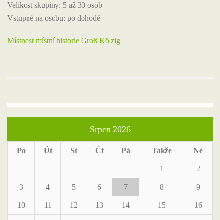
Velikost skupiny: 5 až 30 osob
Vstupné na osobu: po dohodě
Místnost místní historie Groß Kölzig
Srpen 2026
Po
Út
St
Čt
Pá
Takže
Ne
1
2
3
4
5
6
7
8
9
10
11
12
13
14
15
16