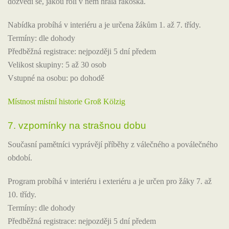
dozvědí se, jakou roli v něm hrála rákoska.
Nabídka probíhá v interiéru a je určena žákům 1. až 7. třídy.
Termíny: dle dohody
Předběžná registrace: nejpozději 5 dní předem
Velikost skupiny: 5 až 30 osob
Vstupné na osobu: po dohodě
Místnost místní historie Groß Kölzig
7. vzpomínky na strašnou dobu
Současní pamětníci vyprávějí příběhy z válečného a poválečného
období.
Program probíhá v interiéru i exteriéru a je určen pro žáky 7. až
10. třídy.
Termíny: dle dohody
Předběžná registrace: nejpozději 5 dní předem