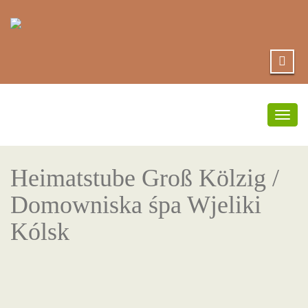
Přep
navi
Heimatstube Groß Kölzig /
Domowniska śpa Wjeliki
Kólsk