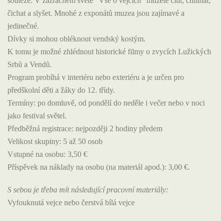
soutěže. V zázračném světě "Vše o vejcích" můžete cítit, chutnat,
čichat a slyšet. Mnohé z exponátů muzea jsou zajímavé a
jedinečné.
Dívky si mohou obléknout vendský kostým.
K tomu je možné zhlédnout historické filmy o zvycích Lužických
Srbů a Vendů.
Program probíhá v interiéru nebo exteriéru a je určen pro
předškolní děti a žáky do 12. třídy.
Termíny: po domluvě, od pondělí do neděle i večer nebo v noci
jako festival světel.
Předběžná registrace: nejpozději 2 hodiny předem
Velikost skupiny: 5 až 50 osob
Vstupné na osobu: 3,50 €
Příspěvek na náklady na osobu (na materiál apod.): 3,00 €.
S sebou je třeba mít následující pracovní materiály:
Vyfouknutá vejce nebo čerstvá bílá vejce