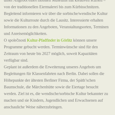
unser Angebot eines mobilen Museums mit kreativen Kursen –
von der traditionellen Eiermalerei bis zum Kürbisschnitzen.
Begleitend informieren wir über die sorbische/wendische Kultur
sowie die Kulturroute durch die Lausitz. Interessierte erhalten
Informationen zu den Angeboten, Veranstaltungsorten, Terminen
und Anreisemöglichkeiten.
O společnosti
Kultur-Pfadfinder in Görlitz
können unsere
Programme gebucht werden. Terminwünsche sind für den
Zeitraum von heute bis 2027 möglich, soweit Kapazitäten
verfügbar sind.
Geplant ist außerdem die Erweiterung unseres Angebots um
Begleitungen für Klassenfahrten nach Berlin. Dabei sollen die
Höhepunkte der ältesten Berliner Firma, der Späth’schen
Baumschule, die Märchenhütte sowie die Eiertage besucht
werden. Ziel ist es, die wendische/sorbische Kultur bekannter zu
machen und sie Kindern, Jugendlichen und Erwachsenen auf
anschauliche Weise näherzubringen.