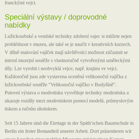
franckými vejci.
Speciální výstavy / doprovodné
nabídky
Lužickosrbské a vendské techniky zdobení vajec si můžete nejen
prohlédnout v muzeu, ale také se je naučit v kreativních kurzech.
V dílně malování vajíček mají návštěvníci možnost zúčastnit se
interní muzejní soutěže s vlastnoručně vytvořenými uměleckými
díly. Lze vyrobit i neobvyklá vejce, např. krajinu ve vejci.
Každoročně jsou zde vystavena oceněná velikonoční vajíčka z
lužickosrbské soutěže "Velikonoční vajíčko v Budyšíně".
Putovní výstava o modrotisku vysvětluje techniky modrotisku a
ukazuje rozdíly mezi modrotiskem pomocí modelů, průmyslovým
tiskem a ručním sítotiskem.
Seit 15 Jahren sind die Eiertage in der Späth’schen Baumschule in
Berlin ein fester Bestandteil unserer Arbeit. Dort präsentieren wir