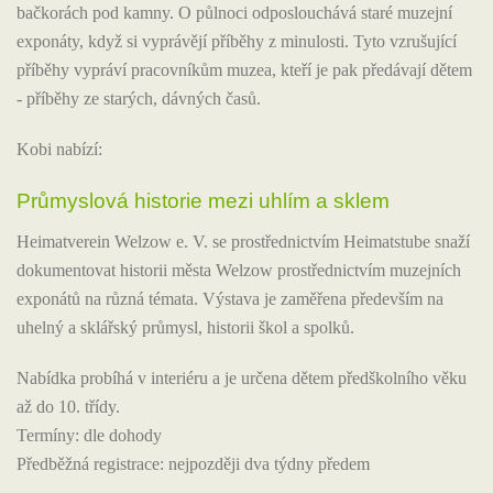
bačkorách pod kamny. O půlnoci odposlouchává staré muzejní
exponáty, když si vyprávějí příběhy z minulosti. Tyto vzrušující
příběhy vypráví pracovníkům muzea, kteří je pak předávají dětem
- příběhy ze starých, dávných časů.
Kobi nabízí:
Průmyslová historie mezi uhlím a sklem
Heimatverein Welzow e. V. se prostřednictvím Heimatstube snaží
dokumentovat historii města Welzow prostřednictvím muzejních
exponátů na různá témata. Výstava je zaměřena především na
uhelný a sklářský průmysl, historii škol a spolků.
Nabídka probíhá v interiéru a je určena dětem předškolního věku
až do 10. třídy.
Termíny: dle dohody
Předběžná registrace: nejpozději dva týdny předem