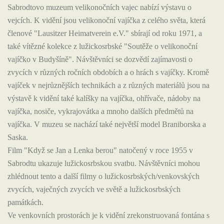
Sabrodtovo muzeum velikonočních vajec nabízí výstavu o
vejcích. K vidění jsou velikonoční vajíčka z celého světa, která
členové "Lausitzer Heimatverein e.V." sbírají od roku 1971, a
také vítězné kolekce z lužickosrbské "Soutěže o velikonoční
vajíčko v Budyšíně". Návštěvníci se dozvědí zajímavosti o
zvycích v různých ročních obdobích a o hrách s vajíčky. Kromě
vajíček v nejrůznějších technikách a z různých materiálů jsou na
výstavě k vidění také kalíšky na vajíčka, ohřívače, nádoby na
vajíčka, nosiče, vykrajovátka a mnoho dalších předmětů na
vajíčka. V muzeu se nachází také největší model Braniborska a
Saska.
Film "Když se Jan a Lenka berou" natočený v roce 1955 v
Sabrodtu ukazuje lužickosrbskou svatbu. Návštěvníci mohou
zhlédnout tento a další filmy o lužickosrbských/venkovských
zvycích, vaječných zvycích ve světě a lužickosrbských
památkách.
Ve venkovních prostorách je k vidění zrekonstruovaná fontána s