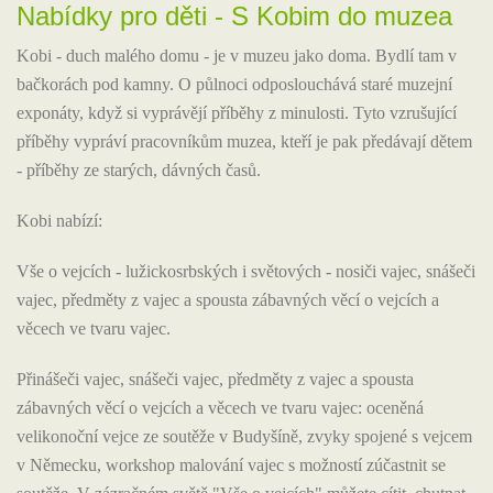
Nabídky pro děti - S Kobim do muzea
Kobi - duch malého domu - je v muzeu jako doma. Bydlí tam v
bačkorách pod kamny. O půlnoci odposlouchává staré muzejní
exponáty, když si vyprávějí příběhy z minulosti. Tyto vzrušující
příběhy vypráví pracovníkům muzea, kteří je pak předávají dětem
- příběhy ze starých, dávných časů.
Kobi nabízí:
Vše o vejcích - lužickosrbských i světových - nosiči vajec, snášeči
vajec, předměty z vajec a spousta zábavných věcí o vejcích a
věcech ve tvaru vajec.
Přinášeči vajec, snášeči vajec, předměty z vajec a spousta
zábavných věcí o vejcích a věcech ve tvaru vajec: oceněná
velikonoční vejce ze soutěže v Budyšíně, zvyky spojené s vejcem
v Německu, workshop malování vajec s možností zúčastnit se