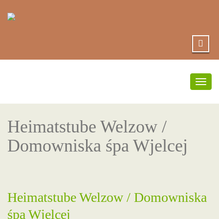
Přep
navi
Heimatstube Welzow /
Domowniska śpa Wjelcej
Heimatstube Welzow / Domowniska
śpa Wjelcej