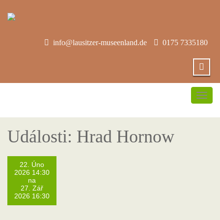
info@lausitzer-museenland.de
0175 7335180
Přep
navi
Události: Hrad Hornow
22. Úno
2026 14:30
na
27. Zář
2026 16:30