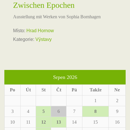
Zwischen Epochen
Ausstellung mit Werken von Sophia Bornhagen
Místo:
Hrad Hornow
Kategorie:
Výstavy
Srpen 2026
Po
Út
St
Čt
Pá
Takže
Ne
1
2
3
4
5
6
7
8
9
10
11
12
13
14
15
16