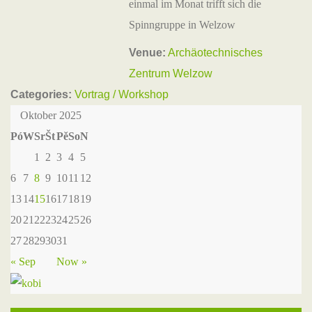
einmal im Monat trifft sich die
Spinngruppe in Welzow
Venue:
Archäotechnisches
Zentrum Welzow
Categories:
Vortrag / Workshop
Oktober 2025
Pó
W
Sr
Št
Pě
So
N
1
2
3
4
5
6
7
8
9
10
11
12
13
14
15
16
17
18
19
20
21
22
23
24
25
26
27
28
29
30
31
« Sep
Now »