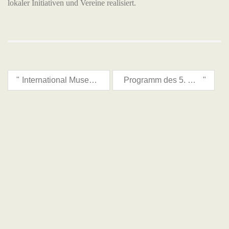
lokaler Initiativen und Vereine realisiert.
"
International Museum Day is celebrated with an "Open Museum Day"!
Programm des 5. Slawisches Märchenfestivals
"
August 2026
M
T
W
T
F
S
S
1
2
3
4
5
6
7
8
9
10
11
12
13
14
15
16
17
18
19
20
21
22
23
24
25
26
27
28
29
30