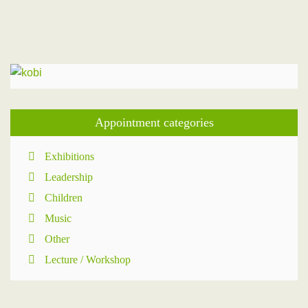
31
" Jul
Sep "
Appointment categories
Exhibitions
Leadership
Children
Music
Other
Lecture / Workshop