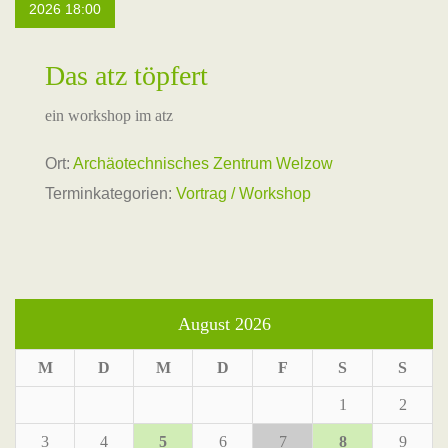
2026 18:00
Das atz töpfert
ein workshop im atz
Ort:
Archäotechnisches Zentrum Welzow
Terminkategorien:
Vortrag / Workshop
August 2026
M
D
M
D
F
S
S
1
2
3
4
5
6
7
8
9