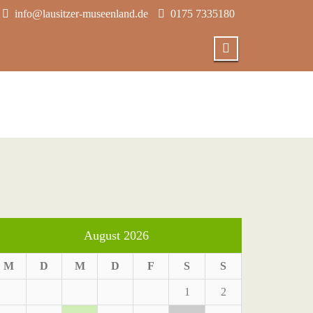
info@lausitzer-museenland.de
0175 7335180
August 2026
M
D
M
D
F
S
S
1
2