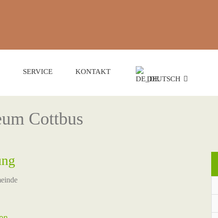
SERVICE
KONTAKT
DEUTSCH
eum Cottbus
ung
meinde
gen