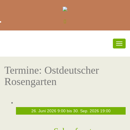
Umsc
Navi
Termine: Ostdeutscher
Rosengarten
26. Juni 2026 9:00
bis
30. Sep. 2026 19:00