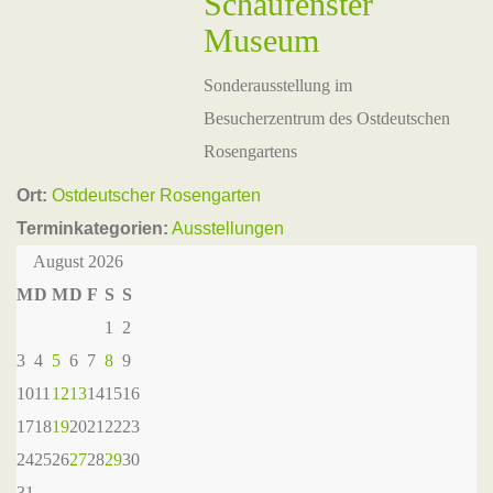
Schaufenster
Museum
Sonderausstellung im
Besucherzentrum des Ostdeutschen
Rosengartens
Ort:
Ostdeutscher Rosengarten
Terminkategorien:
Ausstellungen
August 2026
M
D
M
D
F
S
S
1
2
3
4
5
6
7
8
9
10
11
12
13
14
15
16
17
18
19
20
21
22
23
24
25
26
27
28
29
30
31