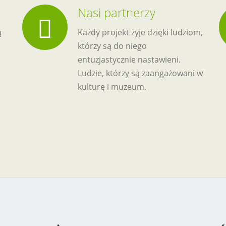
Nasi partnerzy
ą
Każdy projekt żyje dzięki ludziom,
którzy są do niego
entuzjastycznie nastawieni.
Ludzie, którzy są zaangażowani w
kulturę i muzeum.