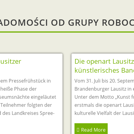
ADOMOŚCI OD GRUPY ROBOC
usitzer
Die openart Lausit
künstlerisches Ban
nem Pressefrühstück in
Vom 31. Juli bis 20. Septe
ie heiße Phase der
Brandenburger Lausitz in e
Museumsnächte eingeläutet
Unter dem Motto „Kunst f
Teilnehmer folgten der
erstmals die openart Lausit
 des Landkreises Spree-
kulturelle Vielfalt der Lau
Read More