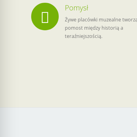
Pomysł
Żywe placówki muzealne tworz
pomost między historią a
teraźniejszością.