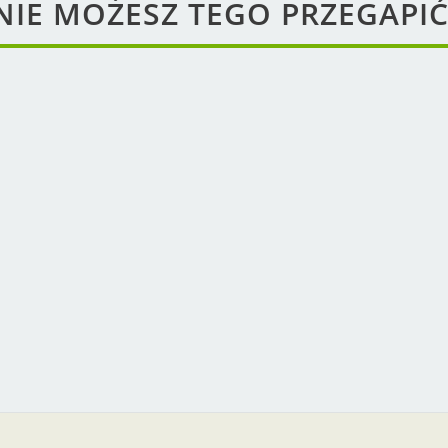
NIE MOŻESZ TEGO PRZEGAPIĆ
unst in
Handel & Handwerk in
dorf
Spremberg