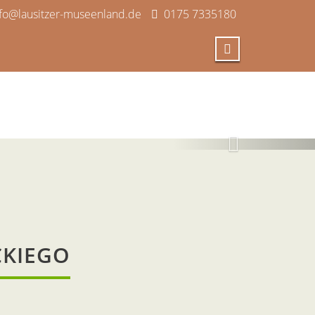
nfo@lausitzer-museenland.de
0175 7335180
26
CKIEGO