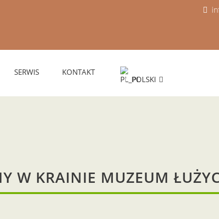
i
SERWIS
KONTAKT
POLSKI
USEUMSNÄCHTE 20
Programm
Y W KRAINIE MUZEUM ŁUŻY
tutaj