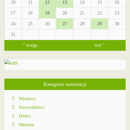
10
11
12
13
14
15
16
17
18
19
20
21
22
23
24
25
26
27
28
29
30
31
" warga
wrz "
Kategorie nominacji
Wystawy
Przywództwo
Dzieci
Muzyka