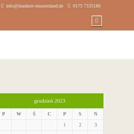
info@lausitzer-museenland.de
0175 7335180
grudzień 2023
P
W
Ś
C
P
S
N
1
2
3