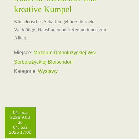
kreative Kumpel
Künstlerisches Schaffen gehörte für viele
Werktätige, Hausfrauen oder Rentnerinnen zum
Alltag.
Miejsce:
Muzeum Dolnołużyckiej Wsi
Serbołużyckiej Bloischdorf
Kategorie:
Wystawy
04. maj
2026 9:00
do
04. paź
2026 17:00