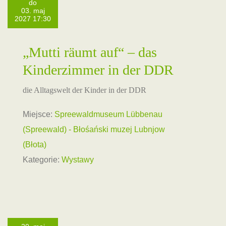
do
03. maj
2027 17:30
„Mutti räumt auf“ – das
Kinderzimmer in der DDR
die Alltagswelt der Kinder in der DDR
Miejsce:
Spreewaldmuseum Lübbenau
(Spreewald) - Błośański muzej Lubnjow
(Błota)
Kategorie:
Wystawy