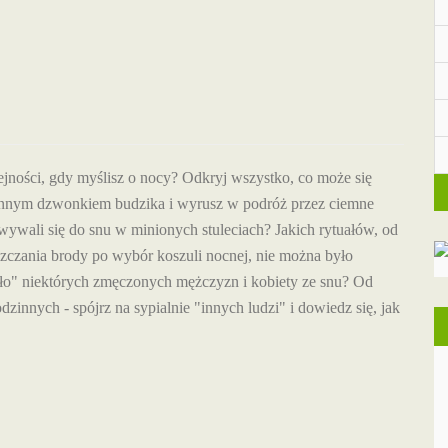
ejności, gdy myślisz o nocy? Odkryj wszystko, co może się
nnym dzwonkiem budzika i wyrusz w podróż przez ciemne
owywali się do snu w minionych stuleciach? Jakich rytuałów, od
szczania brody po wybór koszuli nocnej, nie można było
dało" niektórych zmęczonych mężczyzn i kobiety ze snu? Od
innych - spójrz na sypialnie "innych ludzi" i dowiedz się, jak