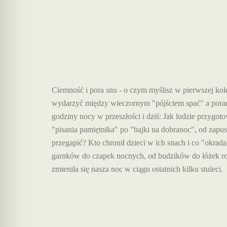
Ciemność i pora snu - o czym myślisz w pierwszej kol
wydarzyć między wieczornym "pójściem spać" a pora
godziny nocy w przeszłości i dziś: Jak ludzie przygot
"pisania pamiętnika" po "bajki na dobranoc", od zapu
przegapić? Kto chronił dzieci w ich snach i co "okra
garnków do czapek nocnych, od budzików do łóżek rodz
zmieniła się nasza noc w ciągu ostatnich kilku stuleci.