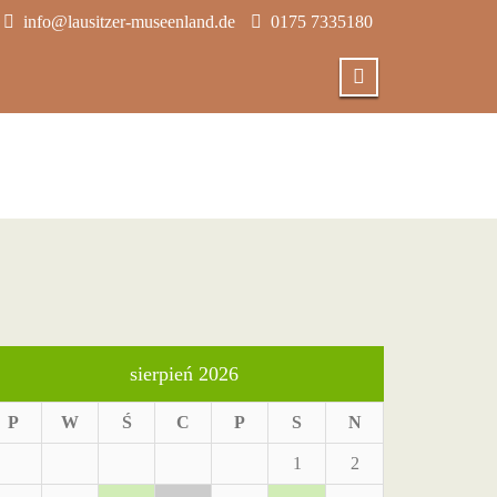
info@lausitzer-museenland.de
0175 7335180
sierpień 2026
P
W
Ś
C
P
S
N
1
2