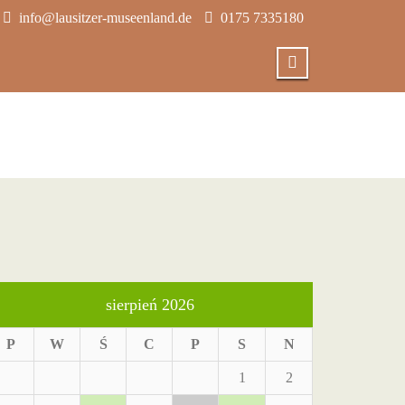
info@lausitzer-museenland.de
0175 7335180
sierpień 2026
P
W
Ś
C
P
S
N
1
2