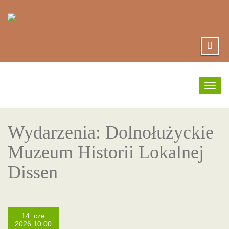
Prze
nawig
Wydarzenia: Dolnołużyckie
Muzeum Historii Lokalnej
Dissen
14. cze
2026 10:00