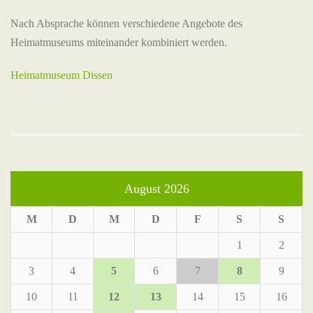
Nach Absprache können verschiedene Angebote des
Heimatmuseums miteinander kombiniert werden.
Heimatmuseum Dissen
August 2026
M
D
M
D
F
S
S
1
2
3
4
5
6
7
8
9
10
11
12
13
14
15
16