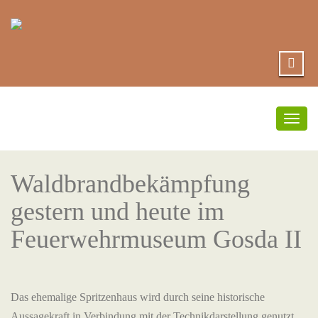
Umsc
Navi
Waldbrandbekämpfung
gestern und heute im
Feuerwehrmuseum Gosda II
Das ehemalige Spritzenhaus wird durch seine historische
Aussagekraft in Verbindung mit der Technikdarstellung genutzt,