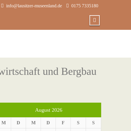
info@lausitzer-museenland.de
0175 7335180
wirtschaft und Bergbau
August 2026
M
D
M
D
F
S
S