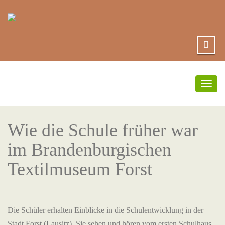
Umsc
Navi
Wie die Schule früher war
im Brandenburgischen
Textilmuseum Forst
Die Schüler erhalten Einblicke in die Schulentwicklung in der
Stadt Forst (Lausitz). Sie sehen und hören vom ersten Schulhaus,