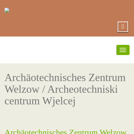
Umsc
Navi
Archäotechnisches Zentrum
Welzow / Archeotechniski
centrum Wjelcej
Archäotechnisches Zentrum Welzow