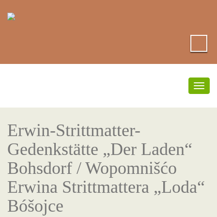
Umsc
Navi
Erwin-Strittmatter-
Gedenkstätte „Der Laden“
Bohsdorf / Wopomnišćo
Erwina Strittmattera „Loda“
Bóšojce