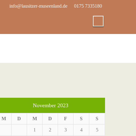
info@lausitzer-museenland.de
0175 7335180
November 2023
M
D
M
D
F
S
S
1
2
3
4
5