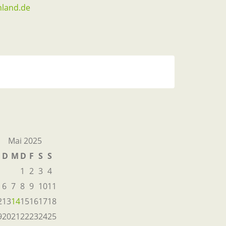
nland.de
Mai 2025
M
D
M
D
F
S
S
1
2
3
4
6
7
8
9
10
11
2
13
14
15
16
17
18
9
20
21
22
23
24
25