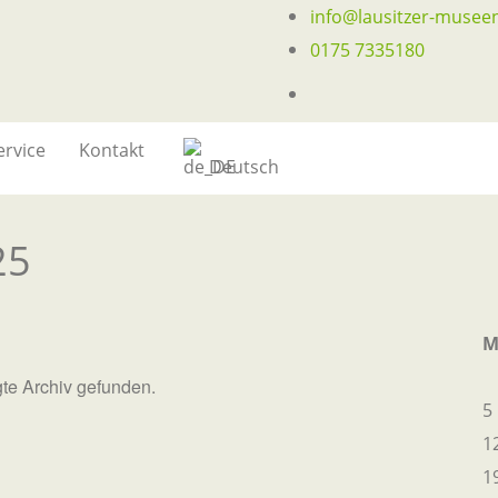
info@lausitzer-musee
0175 7335180
ervice
Kontakt
Deutsch
25
gte Archiv gefunden.
5
1
1