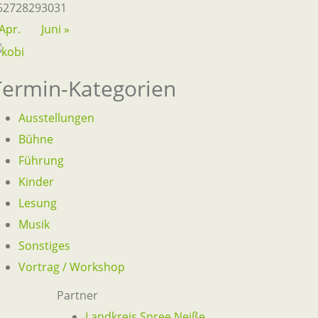
6
27
28
29
30
31
 Apr.
Juni »
Termin-Kategorien
Ausstellungen
Bühne
Führung
Kinder
Lesung
Musik
Sonstiges
Vortrag / Workshop
Partner
Landkreis Spree Neiße