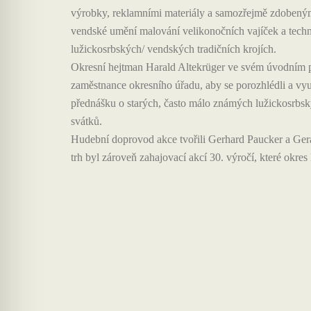
výrobky, reklamními materiály a samozřejmě zdobenými
vendské umění malování velikonočních vajíček a technik
lužickosrbských/ vendských tradičních krojích.
Okresní hejtman Harald Altekrüger ve svém úvodním pro
zaměstnance okresního úřadu, aby se porozhlédli a vyu
přednášku o starých, často málo známých lužickosrbs
svátků.
Hudební doprovod akce tvořili Gerhard Paucker a Geral
trh byl zároveň zahajovací akcí 30. výročí, které okres l