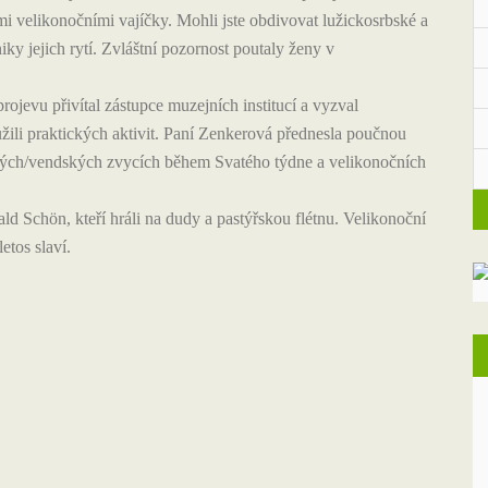
 velikonočními vajíčky. Mohli jste obdivovat lužickosrbské a
y jejich rytí. Zvláštní pozornost poutaly ženy v
jevu přivítal zástupce muzejních institucí a vyzval
žili praktických aktivit. Paní Zenkerová přednesla poučnou
kých/vendských zvycích během Svatého týdne a velikonočních
d Schön, kteří hráli na dudy a pastýřskou flétnu. Velikonoční
etos slaví.