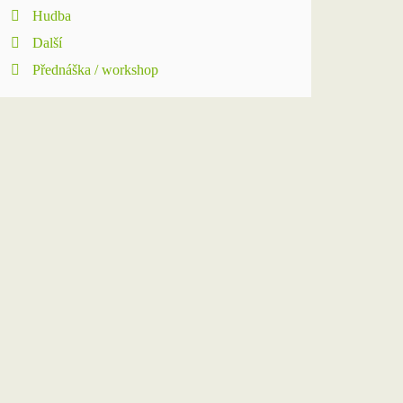
Hudba
Další
Přednáška / workshop