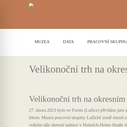
MUZEA
DATA
PRACOVNÍ SKUPIN
Velikonoční trh na okr
Velikonoční trh na okresním
27. února 2023 bylo ve Forstu (Lužice) přivítáno jar
trhem. Muzea pracovní skupiny Lužické země muzeí a l
velkém sále okresní radnice v Heinrich-Heine-Straße r