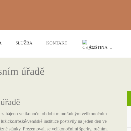
A
SLUŽBA
KONTAKT
ČEŠTINA
esním úřadě
 úřadě
o a zahájeno velikonoční období mimořádným velikonočním
užickosrbské/vendské instituce postavily na jeden den ve
ůzné stánky.
Prezentovali se velikonočními šperky, ručními