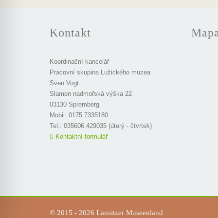
Kontakt
Map
Koordinační kancelář
Pracovní skupina Lužického muzea
Sven Vogt
Slamen nadmořská výška 22
03130 Spremberg
Mobil: 0175 7335180
Tel.: 035606 429035 (úterý - čtvrtek)
Kontaktní formulář
© 2015 - 2026 Lausitzer Museenland