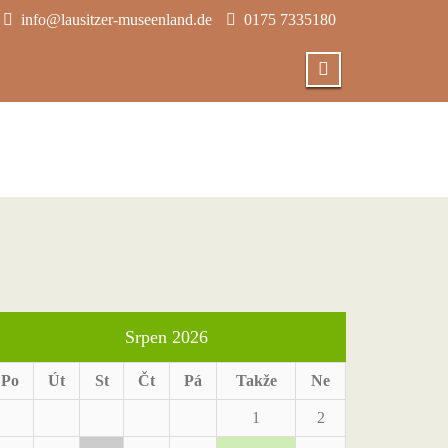
info@lausitzer-museenland.de
0175 7335180
Srpen 2026
Po
Út
St
Čt
Pá
Takže
Ne
1
2