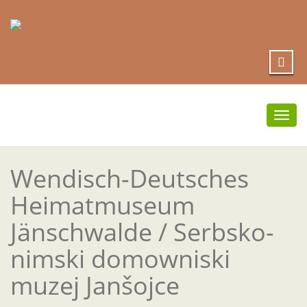
Umsc
Navi
Wendisch-Deutsches
Heimatmuseum
Jänschwalde / Serbsko-
nimski domowniski
muzej Janšojce