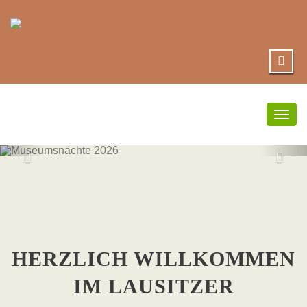
Umsc
Navi
MUSEUMSNÄC
2026
HERZLICH WILLKOMMEN
IM LAUSITZER
hier