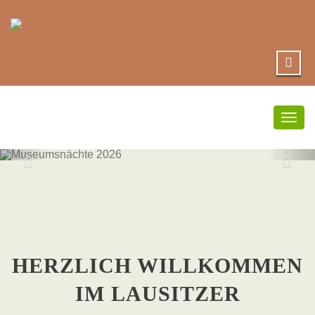
Umsc
Navi
MUSEUMSNÄC
2026
HERZLICH WILLKOMMEN
IM LAUSITZER
hier