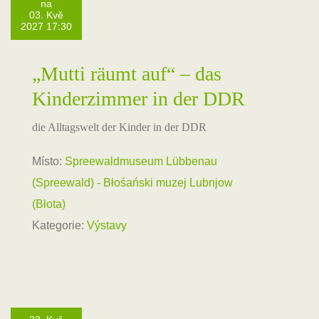
na
03. Kvě
2027 17:30
„Mutti räumt auf“ – das
Kinderzimmer in der DDR
die Alltagswelt der Kinder in der DDR
Místo:
Spreewaldmuseum Lübbenau
(Spreewald) - Błośański muzej Lubnjow
(Błota)
Kategorie:
Výstavy