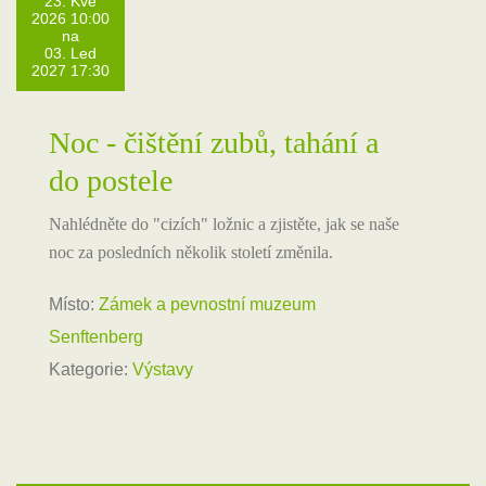
23. Kvě
2026 10:00
na
03. Led
2027 17:30
Noc - čištění zubů, tahání a
do postele
Nahlédněte do "cizích" ložnic a zjistěte, jak se naše
noc za posledních několik století změnila.
Místo:
Zámek a pevnostní muzeum
Senftenberg
Kategorie:
Výstavy