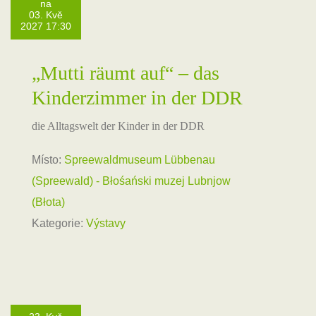
na
03. Kvě
2027 17:30
„Mutti räumt auf“ – das
Kinderzimmer in der DDR
die Alltagswelt der Kinder in der DDR
Místo:
Spreewaldmuseum Lübbenau
(Spreewald) - Błośański muzej Lubnjow
(Błota)
Kategorie:
Výstavy