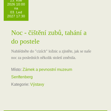
23. Kvě
2026 10:00
na
03. Led
2027 17:30
Noc - čištění zubů, tahání a
do postele
Nahlédněte do "cizích" ložnic a zjistěte, jak se naše
noc za posledních několik století změnila.
Místo:
Zámek a pevnostní muzeum
Senftenberg
Kategorie:
Výstavy