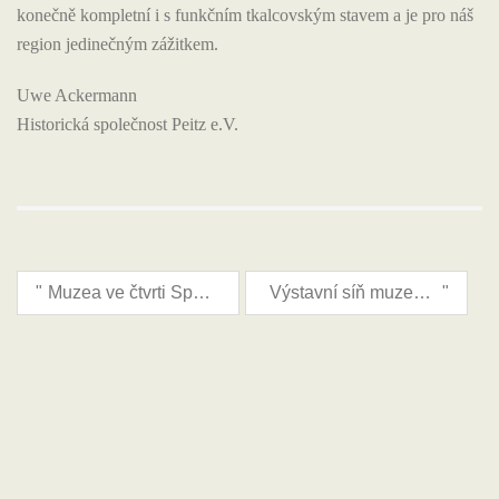
konečně kompletní i s funkčním tkalcovským stavem a je pro náš
region jedinečným zážitkem.
Uwe Ackermann
Historická společnost Peitz e.V.
"
Muzea ve čtvrti Spree-Nisa/Wokrejs Sprjewja-Nysa mohou být otevřena od svatodušních svátků!
Výstavní síň muzea získává podobu
"
Srpen 2026
Po
Út
St
Čt
Pá
Takže
Ne
1
2
3
4
5
6
7
8
9