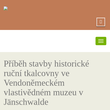
Přep
navi
Příběh stavby historické
ruční tkalcovny ve
Vendoněmeckém
vlastivědném muzeu v
Jänschwalde