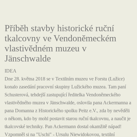
Příběh stavby historické ruční
tkalcovny ve Vendoněmeckém
vlastivědném muzeu v
Jänschwalde
IDEA
Dne 28. května 2018 se v Textilním muzeu ve Forstu (Lužice)
konalo zasedání pracovní skupiny Lužického muzea. Tam paní
Schusterová, tehdejší zastupující ředitelka Vendoněmeckého
vlastivědného muzea v Jänschwalde, oslovila pana Ackermanna a
pana Domanna z Historického spolku Peitz e.V., zda by nevěděli
o někom, kdo by mohl postavit starou ruční tkalcovnu,
a naučit je
tkalcovské techniky. Pan Ackermann dostal okamžitě nápad!
Vzpomněl si na "Uschi" - Ursulu Niewidokovou, textilní