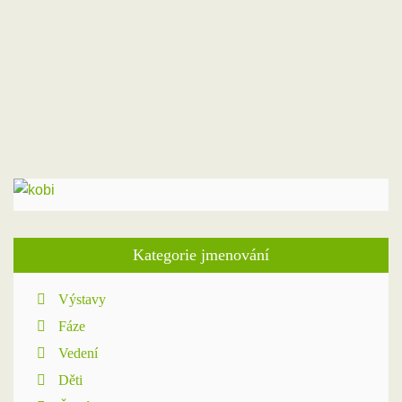
10
11
12
13
14
15
16
17
18
19
20
21
22
23
24
25
26
27
28
29
30
31
"Čvc
Zář "
Kategorie jmenování
Výstavy
Fáze
Vedení
Děti