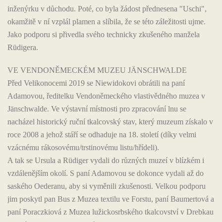
inženýrku v důchodu. Poté, co byla žádost přednesena "Uschi",
okamžitě v ní vzplál plamen a slíbila, že se této záležitosti ujme.
Jako podporu si přivedla svého technicky zkušeného manžela
Rüdigera.
VE VENDONĚMECKÉM MUZEU JÄNSCHWALDE
Před Velikonocemi 2019 se Niewidokovi obrátili na paní
Adamovou, ředitelku Vendoněmeckého vlastivědného muzea v
Jänschwalde. Ve výstavní místnosti pro zpracování lnu se
nacházel historický ruční tkalcovský stav, který muzeum získalo v
roce 2008 a jehož stáří se odhaduje na 18. století (díky velmi
vzácnému rákosovému/trstinovému listu/hřídeli).
A tak se Ursula a Rüdiger vydali do různých muzeí v blízkém i
vzdálenějším okolí. S paní Adamovou se dokonce vydali až do
saského Oederanu, aby si vyměnili zkušenosti. Velkou podporu
jim poskytl pan Bus z Muzea textilu ve Forstu, paní Baumertová a
paní Poraczkiová z Muzea lužickosrbského tkalcovství v Drebkau