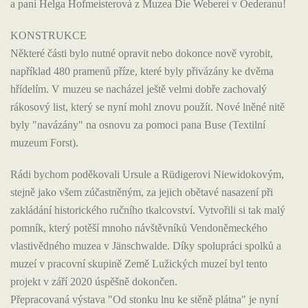
a paní Helga Hofmeisterová z Muzea Die Weberei v Oederanu!
KONSTRUKCE
Některé části bylo nutné opravit nebo dokonce nově vyrobit,
například 480 pramenů příze, které byly přivázány ke dvěma
hřídelím. V muzeu se nacházel ještě velmi dobře zachovalý
rákosový list, který se nyní mohl znovu použít. Nové lněné nitě
byly "navázány" na osnovu za pomoci pana Buse (Textilní
muzeum Forst).
Rádi bychom poděkovali Ursule a Rüdigerovi Niewidokovým,
stejně jako všem zúčastněným, za jejich obětavé nasazení při
zakládání historického ručního tkalcovství. Vytvořili si tak malý
pomník, který potěší mnoho návštěvníků Vendoněmeckého
vlastivědného muzea v Jänschwalde. Díky spolupráci spolků a
muzeí v pracovní skupině Země Lužických muzeí byl tento
projekt v září 2020 úspěšně dokončen.
Přepracovaná výstava "Od stonku lnu ke stěně plátna" je nyní