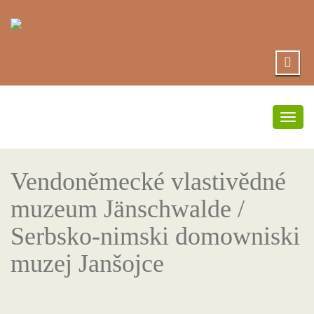
Přep
navi
Vendoněmecké vlastivědné
muzeum Jänschwalde /
Serbsko-nimski domowniski
muzej Janšojce