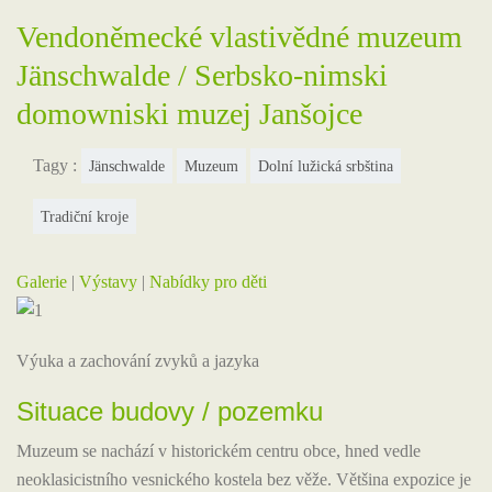
Vendoněmecké vlastivědné muzeum
Jänschwalde / Serbsko-nimski
domowniski muzej Janšojce
Tagy :
Jänschwalde
Muzeum
Dolní lužická srbština
Tradiční kroje
Galerie
|
Výstavy
|
Nabídky pro děti
Výuka a zachování zvyků a jazyka
Situace budovy / pozemku
Muzeum se nachází v historickém centru obce, hned vedle
neoklasicistního vesnického kostela bez věže. Většina expozice je