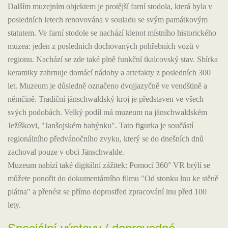
Dalším muzejním objektem je protější farní stodola, která byla v
posledních letech renovována v souladu se svým památkovým
statutem. Ve farní stodole se nachází klenot místního historického
muzea: jeden z posledních dochovaných pohřebních vozů v
regionu. Nachází se zde také plně funkční tkalcovský stav. Sbírka
keramiky zahrnuje domácí nádoby a artefakty z posledních 300
let. Muzeum je důsledně označeno dvojjazyčně ve vendštině a
němčině. Tradiční jänschwaldský kroj je představen ve všech
svých podobách. Velký podíl má muzeum na jänschwaldském
Ježíškovi, "Janšojském bahýnku". Tato figurka je součástí
regionálního předvánočního zvyku, který se do dnešních dnů
zachoval pouze v obci Jänschwalde.
Muzeum nabízí také digitální zážitek: Pomocí 360° VR brýlí se
můžete ponořit do dokumentárního filmu "Od stonku lnu ke stěně
plátna" a přenést se přímo doprostřed zpracování lnu před 100
lety.