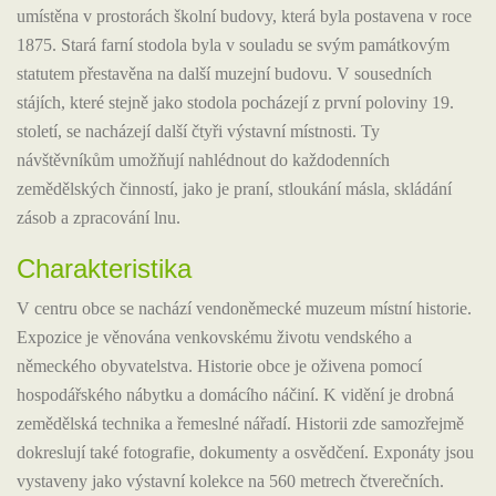
umístěna v prostorách školní budovy, která byla postavena v roce
1875. Stará farní stodola byla v souladu se svým památkovým
statutem přestavěna na další muzejní budovu. V sousedních
stájích, které stejně jako stodola pocházejí z první poloviny 19.
století, se nacházejí další čtyři výstavní místnosti. Ty
návštěvníkům umožňují nahlédnout do každodenních
zemědělských činností, jako je praní, stloukání másla, skládání
zásob a zpracování lnu.
Charakteristika
V centru obce se nachází vendoněmecké muzeum místní historie.
Expozice je věnována venkovskému životu vendského a
německého obyvatelstva. Historie obce je oživena pomocí
hospodářského nábytku a domácího náčiní. K vidění je drobná
zemědělská technika a řemeslné nářadí. Historii zde samozřejmě
dokreslují také fotografie, dokumenty a osvědčení. Exponáty jsou
vystaveny jako výstavní kolekce na 560 metrech čtverečních.