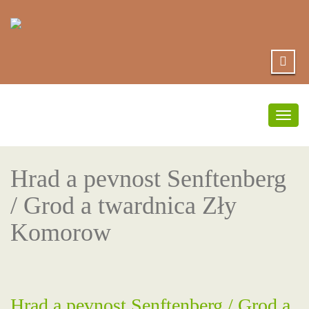
Přep
navi
Hrad a pevnost Senftenberg
/ Grod a twardnica Zły
Komorow
Hrad a pevnost Senftenberg / Grod a