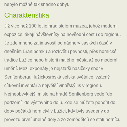
nebylo možné tak snadno dobýt.
Charakteristika
Již více než 100 let je hrad sídlem muzea, jehož moderní
expozice lákají návštěvníky na nevšední cestu do regionu.
Je zde mnoho zajímavostí od nádhery saských časů v
dnešním Braniborsku a rozkvětu pevnosti, přes hornické
tradice Lužice nebo historii malého města až po moderní
umění. Mezi exponáty je nejstarší hasičský sbor v
Senftenbergu, lužickosrbská selská světnice, vzácný
církevní inventář a největší vinařský lis v regionu.
Nejneobvyklejší místo na hradě Senftenberg vede "do
podzemí" do výstavního dolu. Zde se můžete ponořit do
doby počátků hornictví v Lužici, kdy byly uvedeny do
provozu první uhelné doly a ze zemědělců se stali horníci.