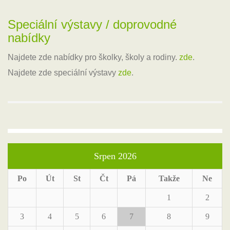
Speciální výstavy / doprovodné
nabídky
Najdete zde nabídky pro školky, školy a rodiny.
zde
.
Najdete zde speciální výstavy
zde
.
Srpen 2026
Po
Út
St
Čt
Pá
Takže
Ne
1
2
3
4
5
6
7
8
9