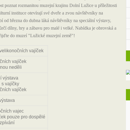
ost poznat rozmanitou muzejní krajinu Dolní Lužice u příležitosti
turní instituce otevírají své dveře a zvou návštěvníky na
bí od března do dubna láká návštěvníky na speciální výstavy,
ůrčí dílny, hry a zábavu pro malé i velké. Nabídka je obrovská a
a přijďte do muzeí "Lužické muzejní země"!
velikonočních vajíček
čních vajíček
nou neděli
í výstava
 s vajíčky
čních vajíček
výstava
čních vajec
ček pouze pro dospělé
zpívání