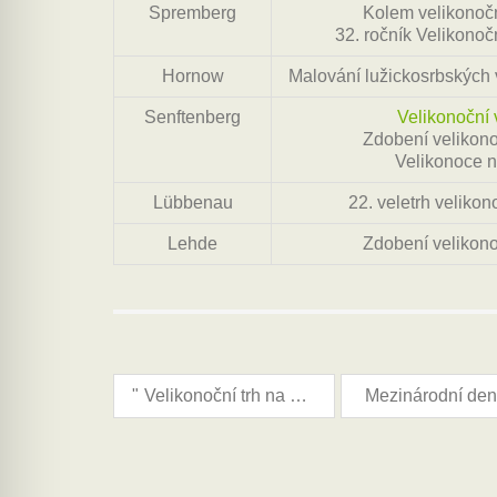
Spremberg
Kolem velikonočn
32. ročník Velikonočn
Hornow
Malování lužickosrbských 
Senftenberg
Velikonoční 
Zdobení velikono
Velikonoce n
Lübbenau
22. veletrh velikon
Lehde
Zdobení velikono
"
Velikonoční trh na okresním úřadě