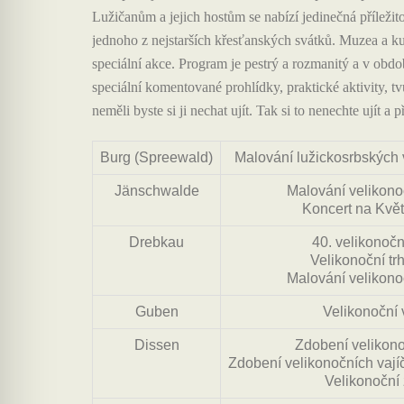
Lužičanům a jejich hostům se nabízí jedinečná příležit
jednoho z nejstarších křesťanských svátků. Muzea a kul
speciální akce. Program je pestrý a rozmanitý a v obdo
speciální komentované prohlídky, praktické aktivity, tv
neměli byste si ji nechat ujít. Tak si to nenechte ujít 
Burg (Spreewald)
Malování lužickosrbských 
Jänschwalde
Malování velikono
Koncert na Květ
Drebkau
40. velikonočn
Velikonoční trh
Malování velikono
Guben
Velikonoční 
Dissen
Zdobení velikono
Zdobení velikonočních vají
Velikonoční 