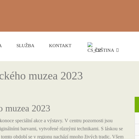
A
SLUŽBA
KONTAKT
ČEŠTINA
ického muzea 2023
ho muzea 2023
onoce speciální akce a výstavy. V centru pozornosti jsou
iginálními barvami, vytvořené různými technikami.
S láskou se
ě v tomto období se v regionu nachází mnoho živých tradic. Všem