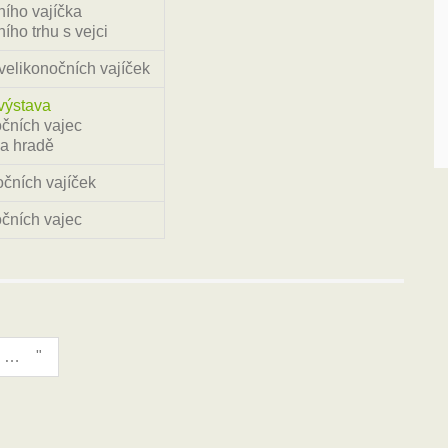
ího vajíčka
ího trhu s vejci
velikonočních vajíček
výstava
čních vajec
a hradě
očních vajíček
čních vajec
Mezinárodní den muzeí se bude slavit 21. května 2023!
"