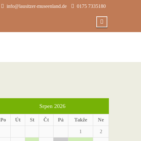
info@lausitzer-museenland.de
0175 7335180
Srpen 2026
Po
Út
St
Čt
Pá
Takže
Ne
1
2