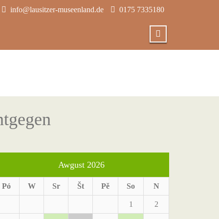
info@lausitzer-museenland.de
0175 7335180
ntgegen
Awgust 2026
Pó
W
Sr
Št
Pě
So
N
1
2