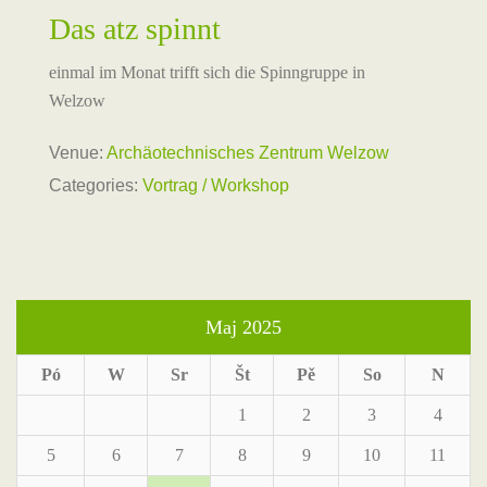
Das atz spinnt
einmal im Monat trifft sich die Spinngruppe in
Welzow
Venue:
Archäotechnisches Zentrum Welzow
Categories:
Vortrag / Workshop
Maj 2025
Pó
W
Sr
Št
Pě
So
N
1
2
3
4
5
6
7
8
9
10
11