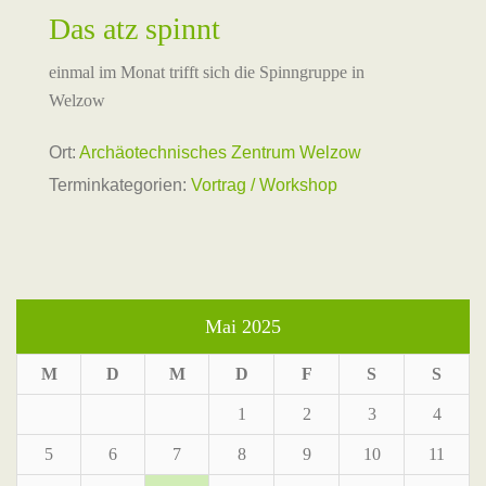
Das atz spinnt
einmal im Monat trifft sich die Spinngruppe in
Welzow
Ort:
Archäotechnisches Zentrum Welzow
Terminkategorien:
Vortrag / Workshop
Mai 2025
M
D
M
D
F
S
S
1
2
3
4
5
6
7
8
9
10
11