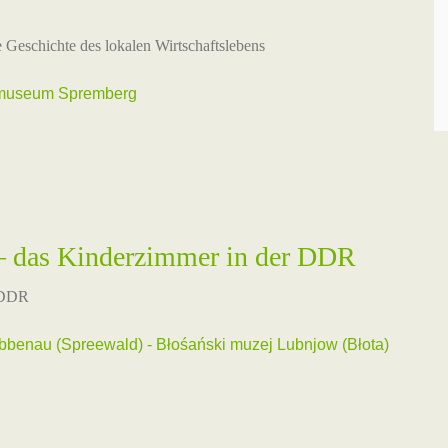
e Geschichte des lokalen Wirtschaftslebens
emuseum Spremberg
 – das Kinderzimmer in der DDR
r DDR
enau (Spreewald) - Błośański muzej Lubnjow (Błota)