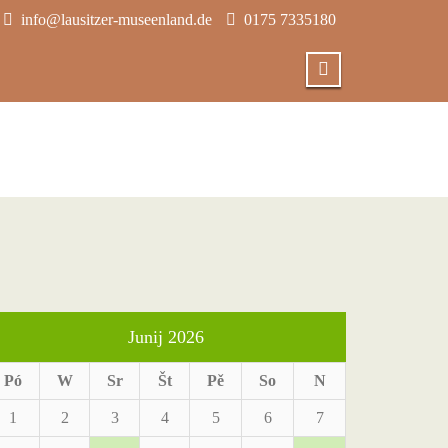
info@lausitzer-museenland.de
0175 7335180
Junij 2026
Pó
W
Sr
Št
Pě
So
N
1
2
3
4
5
6
7