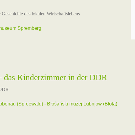
e Geschichte des lokalen Wirtschaftslebens
emuseum Spremberg
 – das Kinderzimmer in der DDR
r DDR
enau (Spreewald) - Błośański muzej Lubnjow (Błota)