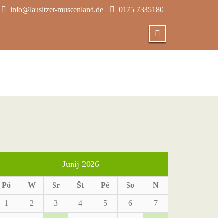
info@lausitzer-museenland.de
0175 7335180
Junij 2026
Pó
W
Sr
Št
Pě
So
N
1
2
3
4
5
6
7