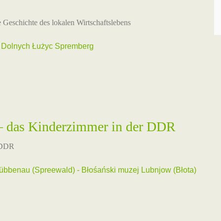
e Geschichte des lokalen Wirtschaftslebens
Dolnych Łużyc Spremberg
 – das Kinderzimmer in der DDR
r DDR
benau (Spreewald) - Błośański muzej Lubnjow (Błota)