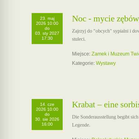
Noc - mycie zębów, 
23. maj
2026 10:00
do
Zajrzyj do "obcych" sypialni i dow
03. sty 2027
17:30
stuleci.
Miejsce:
Zamek i Muzeum Twie
Kategorie:
Wystawy
Krabat – eine sorbi
14. cze
2026 10:00
do
Die Sonderausstellung begibt sich 
30. sie 2026
16:00
Legende.