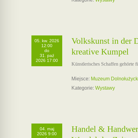
Volkskunst in der
05. kw. 2026
12:00
kreative Kumpel
do
31. paź
2026 17:00
Künstlerisches Schaffen gehörte f
Miejsce:
Muzeum Dolnołużyckie
Kategorie:
Wystawy
Handel & Handwerk
04. maj
2026 9:00