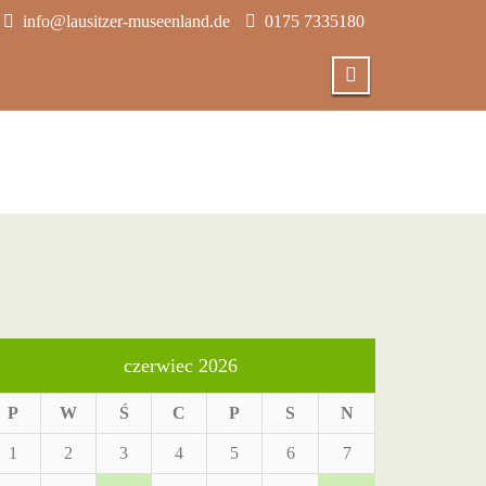
info@lausitzer-museenland.de
0175 7335180
czerwiec 2026
P
W
Ś
C
P
S
N
1
2
3
4
5
6
7