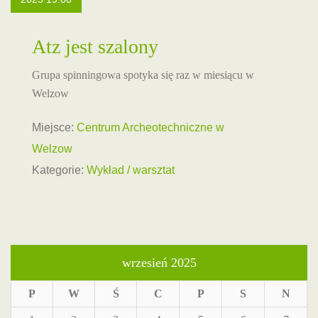
Atz jest szalony
Grupa spinningowa spotyka się raz w miesiącu w
Welzow
Miejsce:
Centrum Archeotechniczne w
Welzow
Kategorie:
Wykład / warsztat
wrzesień 2025
P
W
Ś
C
P
S
N