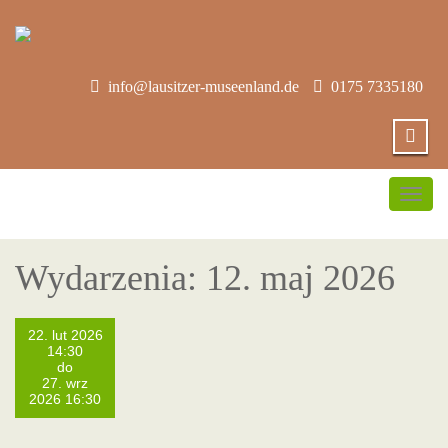
info@lausitzer-museenland.de
0175 7335180
Prze
nawig
Wydarzenia: 12. maj 2026
22. lut 2026
14:30
do
27. wrz
2026 16:30