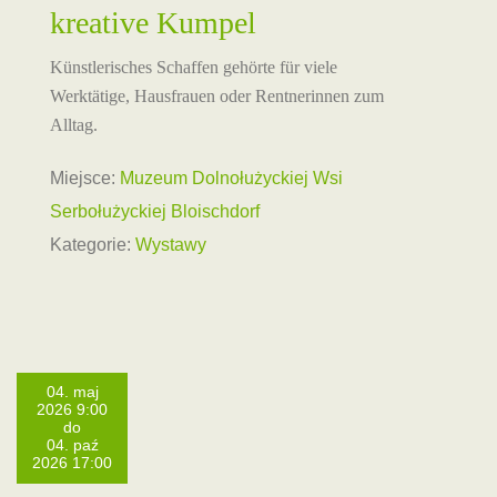
kreative Kumpel
Künstlerisches Schaffen gehörte für viele
Werktätige, Hausfrauen oder Rentnerinnen zum
Alltag.
Miejsce:
Muzeum Dolnołużyckiej Wsi
Serbołużyckiej Bloischdorf
Kategorie:
Wystawy
04. maj
2026 9:00
do
04. paź
2026 17:00