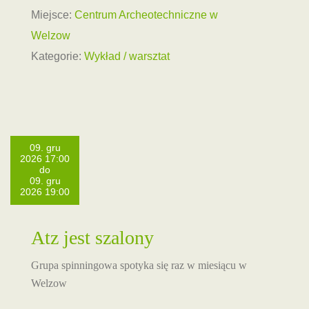
Miejsce:
Centrum Archeotechniczne w
Welzow
Kategorie:
Wykład / warsztat
09. gru
2026 17:00
do
09. gru
2026 19:00
Atz jest szalony
Grupa spinningowa spotyka się raz w miesiącu w
Welzow